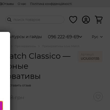
🥰Отзывы
О нас
Політика конфіденційності
096 222-69-69
аборы
Курсы и гайды
Рус
аталог
Презервативы
Презервативы Love Match
 Match Classico —
Артикул
UCIU001135
ьефные
зервативы
чии
Оставить отзыв
н
28 грн