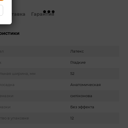
Доставка
Гарантия
ристики
ал
Латекс
а:
Гладкие
льная ширина, мм
52
посадка
Анатомическая
змазки
силіконова
мазки
Без эффекта
тво в упаковке
12