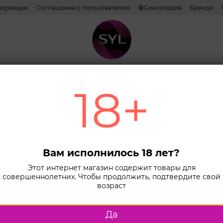
формация
Соглашение с пользователем
🔞Сексопедия
Бренди
Наши эксперты и авторы
ативы
Лубриканты
Косметика
Игрушки
Белье
Combo н
18+
Главная
К
Love
рел
пре
Вам исполнилось 18 лет?
Этот интернет магазин содержит товары для
Нет в нали
совершеннолетних. Чтобы продолжить, подтвердите свой
возраст
22 гр
Да