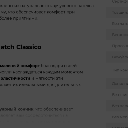
Сертиф
влены из натурального каучукового латекса.
му, что обеспечивает комфорт при
Товщин
 более приятными.
Без лат
Веганс
Пролон
tch Classico
Вкус/ар
имальный комфорт
благодаря своей
Тип кон
 могли наслаждаться каждым моментом
й
эластичности
и мягкости эти
Дополни
делает их идеальными для длительных
Без гли
Без пар
уарный кончик
, что обеспечивает
зволяет вам сосредоточиться на
Без Non
ях. Высокое качество материалов