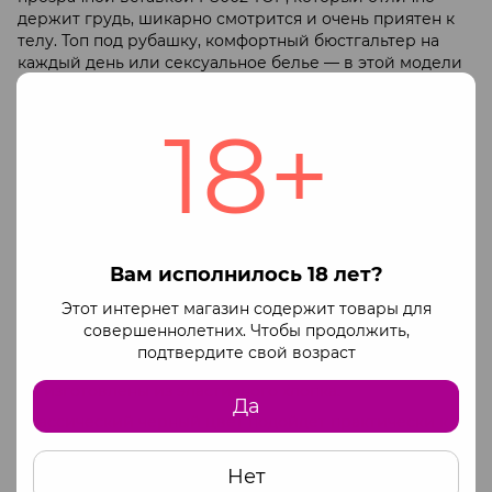
держит грудь, шикарно смотрится и очень приятен к
телу. Топ под рубашку, комфортный бюстгальтер на
каждый день или сексуальное белье — в этой модели
сочетается все, что нужно. Широкие бретели
приподнимают бюст, а оригинальный крой выглядит
18+
очень стильно. Изготовлен из эластичного хлопка.
В данной модели удачно сочетается лаконичный крой
с волнующей вставкой-сеткой и глубоким вырезом
сзади. Такой дизайн позволяет носить топ абсолютно
под любую одежду! Или без нее, если у вас будет
игривое настроение. Не пережимает тело и хорошо
садится по фигуре.
Вам исполнилось 18 лет?
не вызывает аллергии;
Этот интернет магазин содержит товары для
не теряет цвет при стирке;
совершеннолетних. Чтобы продолжить,
подтвердите свой возраст
не окрашивает кожу;
изготовлены из эластичного хлопка.
Да
Классический черный цвет подойдет практически к
любой одежде и под любой стиль.
Топ изготовлен в Европе с соблюдением всех
Нет