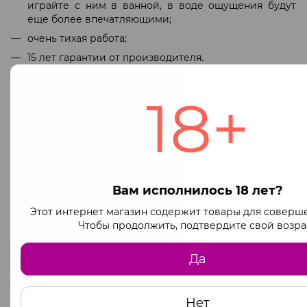
играйте с ним в ванной, в воде ощущения будут
еще более впечатляющими;
очень тихая работа;
15 лет гарантии от производителя.
Это действительно революционный стимулятор,
который подарит мощную вакуумную стимуляцию
18+
вместе с вибрацией в бесконечном количестве
режимов! В комплекте — магнитная зарядка.
Сатисфаер упакован в плотную коробку, прекрасно
подходящую для подарка, с защитой от вскрытия.
Вам исполнилось 18 лет?
Этот интернет магазин содержит товары для соверш
Чтобы продолжить, подтвердите свой возра
Да
Нет