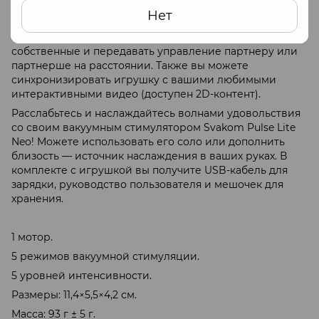
Bluetooth. При управлении через приложение вы
Нет
получите доступ к дополнительным режимам
вакуумной стимуляции, сможете создавать
собственные и передавать управление партнеру или
партнерше на расстоянии. Также вы можете
синхронизировать игрушку с вашими любимыми
интерактивными видео (доступен 2D-контент).
Расслабьтесь и наслаждайтесь волнами удовольствия
со своим вакуумным стимулятором Svakom Pulse Lite
Neo! Можете использовать его соло или дополнить
близость — источник наслаждения в ваших руках. В
комплекте с игрушкой вы получите USB-кабель для
зарядки, руководство пользователя и мешочек для
хранения.
1 мотор.
5 режимов вакуумной стимуляции.
5 уровней интенсивности.
Размеры: 11,4×5,5×4,2 см.
Масса: 93 г ± 5 г.