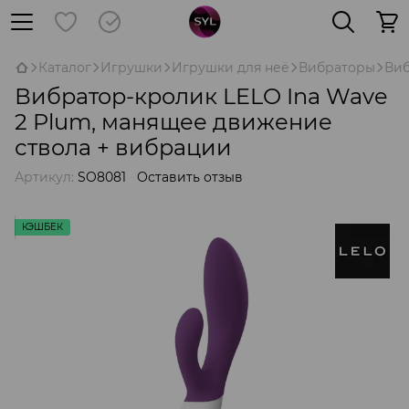
Каталог
Игрушки
Игрушки для неё
Вибраторы
Виб
Вибратор-кролик LELO Ina Wave
2 Plum, манящее движение
ствола + вибрации
Артикул:
SO8081
Оставить отзыв
КЭШБЕК