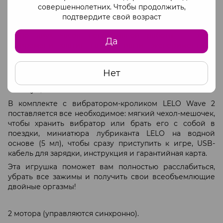
совершеннолетних. Чтобы продолжить,
эргономичная ручка с мягкими кнопками для
подтвердите свой возраст
удобного управления;
до двух часов непрерывной работы — этого
Да
времени хватит на все ваши эксперименты с
режимами и интенсивностью;
полная водонепроницаемость: попробуйте
Нет
стимуляцию в воде, ведь это ни с чем не сравнимое
ощущение блаженства.
В комплекте с вибратором-кроликом LELO Wave 2
поставляется все необходимое: мягкий чехол-мешочек,
чтобы хранить вибратор или брать его с собой в
поездки, миниатюра лубриканта LELO на водной
основе (5 мл), чтобы сразу приступить к игре, USB-
кабель для зарядки, инструкция и гарантийная карта.
Эта игрушка поможет вам полностью расслабиться,
убрать все зажимы и получить свои всеобъемлющие
двойные оргазмы!
2 мотора (управляются синхронно).