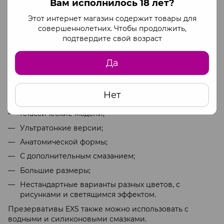
Вам исполнилось 18 лет?
С презервативами SKYN можно использовать как
водные, так и силиконовые лубриканты.
Этот интернет магазин содержит товары для
совершеннолетних. Чтобы продолжить,
подтвердите свой возраст
Презервативы EXS
Да
Презервативы EXS
— представитель более
бюджетного сегмента, но отзывы о этой марке не
менее положительные. Кроме того, EXS предлагает
Нет
широкий ассортимент презервативов:
Классические модели;
Ультратонкие версии;
Анатомической формы;
С дополнительным смазанием;
Большие размеры;
Нестандартные варианты разных цветов, с
рисунками и светящимся эффектом.
Презервативы EXS также можно использовать с
водными и силиконовыми смазками.