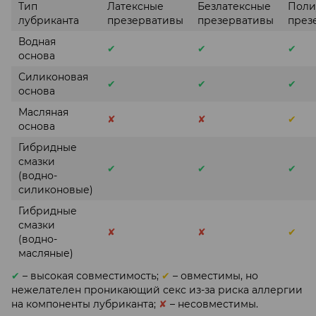
Тип
Латексные
Безлатексные
Поли
лубриканта
презервативы
презервативы
през
Водная
✔
✔
✔
основа
Силиконовая
✔
✔
✔
основа
Масляная
✘
✘
✔
основа
Гибридные
смазки
✔
✔
✔
(водно-
силиконовые)
Гибридные
смазки
✘
✘
✔
(водно-
масляные)
✔
– высокая совместимость;
✔
– овместимы, но
нежелателен проникающий секс из-за риска аллергии
на компоненты лубриканта;
✘
– несовместимы.