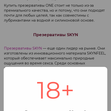
Купить презервативы ONE стоит не только из-за
премиального качества, но и потому, что они подходят
почти для любых целей, так как совместимы с
лубрикантами на водной и силиконовой основе.
Презервативы SKYN
Презервативы SKYN
— еще один лидер на рынке. Они
изготовлены из инновационного материала SKYNFEEL,
который обеспечивает максимально природные
ощущения во время секса. Среди основных
преимуществ этой фирмы:
Широкий модельный ряд и есть безлатексные
18+
варианты;
Подходят людям с аллергией;
Обеспечивают очень природные ощущения;
Тоньше классических латексных презервативов, но
не менее прочные.